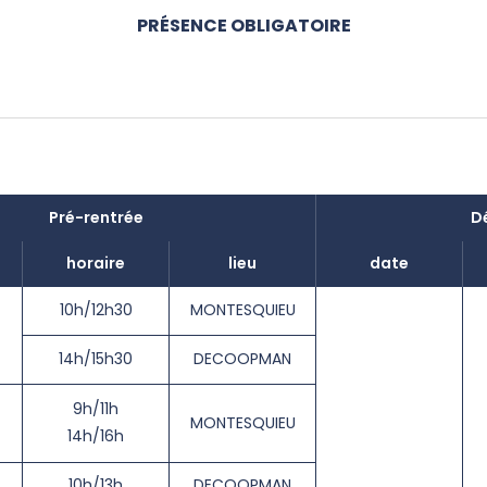
PRÉSENCE OBLIGATOIRE
Pré-rentrée
D
horaire
lieu
date
10h/12h30
MONTESQUIEU
14h/15h30
DECOOPMAN
9h/11h
MONTESQUIEU
14h/16h
10h/13h
DECOOPMAN