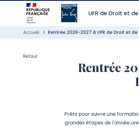
Aller à l’entête de page
Aller au menu principale
Aller au contenu principal
Aller à la recherche
Passer aux cookies
Aller au pied de page
UFR de Droit et de
Accueil
Rentrée 2026-2027 à UFR de Droit et de Sc
Retour
Rentrée 20
Prêts pour suivre une formatio
grandes étapes de l'année univ