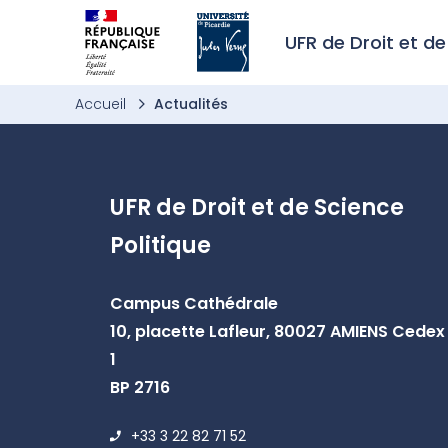
Aller à l’entête de page
Aller au menu principale
Aller au contenu principal
Aller à la recherche
Passer aux cookies
Aller au pied de page
UFR de Droit et de
Accueil
Actualités
UFR de Droit et de Science
Politique
Campus Cathédrale
10, placette Lafleur, 80027 AMIENS Cedex
1
BP 2716
+33 3 22 82 71 52