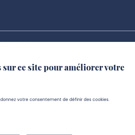
sité de Picardie Jules Verne -
right 2024
 sur ce site pour améliorer votre
s donnez votre consentement de définir des cookies.